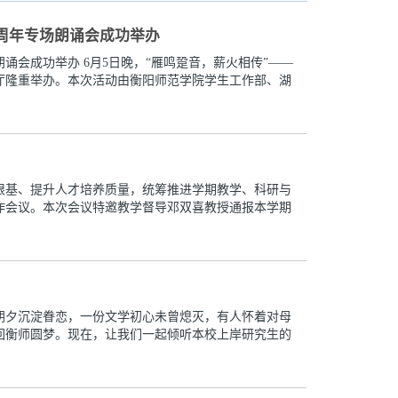
周年专场朗诵会成功举办
会成功举办 6月5日晚，“雁鸣跫音，薪火相传”——
厅隆重举办。本次活动由衡阳师范学院学生工作部、湖
根基、提升人才培养质量，统筹推进学期教学、科研与
作会议。本次会议特邀教学督导邓双喜教授通报本学期
朝夕沉淀眷恋，一份文学初心未曾熄灭，有人怀着对母
回衡师圆梦。现在，让我们一起倾听本校上岸研究生的